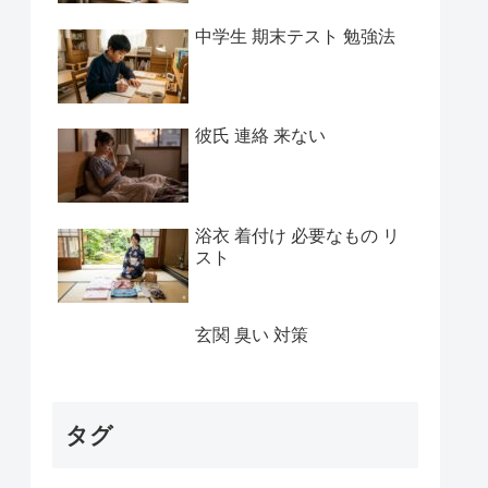
中学生 期末テスト 勉強法
彼氏 連絡 来ない
浴衣 着付け 必要なもの リ
スト
玄関 臭い 対策
タグ