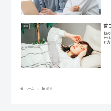
首
健康
朝の
た枕
じ方
ホーム
健康