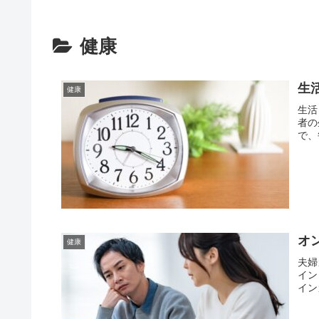
健康
生
健康
生活
者の
で、
オ
健康
夫婦
イン
イン