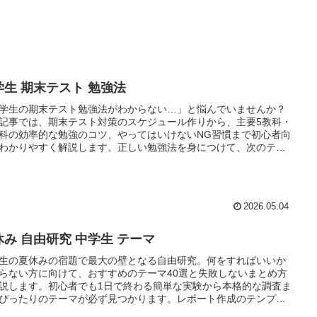
学生 期末テスト 勉強法
学生の期末テスト勉強法がわからない…」と悩んでいませんか？
記事では、期末テスト対策のスケジュール作りから、主要5教科・
科の効率的な勉強のコツ、やってはいけないNG習慣まで初心者向
わかりやすく解説します。正しい勉強法を身につけて、次のテス
目標点突破を目指しましょう！
2026.05.04
休み 自由研究 中学生 テーマ
生の夏休みの宿題で最大の壁となる自由研究。何をすればいいか
らない方に向けて、おすすめのテーマ40選と失敗しないまとめ方
説します。初心者でも1日で終わる簡単な実験から本格的な調査ま
ぴったりのテーマが必ず見つかります。レポート作成のテンプレ
付きで、提出まで迷わず進められます！