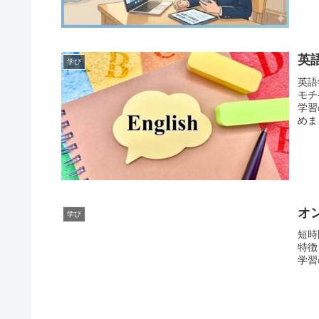
英
学び
英語
モチ
学習
めま
オ
学び
短時
特徴
学習