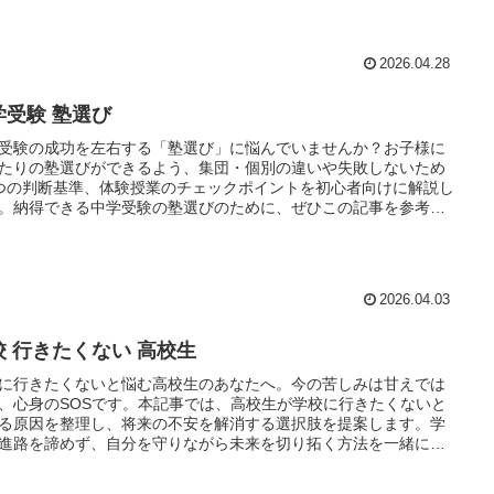
2026.04.28
学受験 塾選び
受験の成功を左右する「塾選び」に悩んでいませんか？お子様に
たりの塾選びができるよう、集団・個別の違いや失敗しないため
つの判断基準、体験授業のチェックポイントを初心者向けに解説し
。納得できる中学受験の塾選びのために、ぜひこの記事を参考に
ください。
2026.04.03
校 行きたくない 高校生
に行きたくないと悩む高校生のあなたへ。今の苦しみは甘えでは
、心身のSOSです。本記事では、高校生が学校に行きたくないと
る原因を整理し、将来の不安を解消する選択肢を提案します。学
進路を諦めず、自分を守りながら未来を切り拓く方法を一緒に見
ましょう。