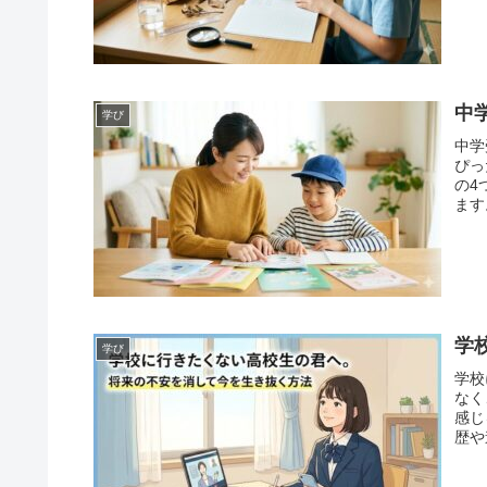
中
学び
中学
ぴっ
の4
ます
して
学
学び
学校
なく
感じ
歴や
つけ