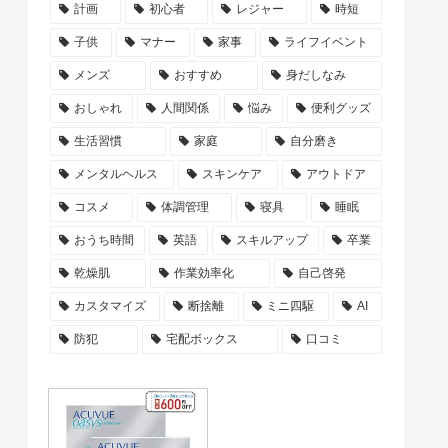
計画
初心者
レジャー
時短
子供
マナー
家事
ライフイベント
メンズ
おすすめ
身だしなみ
おしゃれ
人間関係
悩み
便利グッズ
生活習慣
家庭
自分磨き
メンタルヘルス
スキンケア
アウトドア
コスメ
体調管理
寝具
睡眠
おうち時間
英語
スキルアップ
卒業
乾燥肌
作業効率化
自己啓発
カスタマイズ
断捨離
ミニ四駆
AI
防犯
宅配ボックス
口コミ