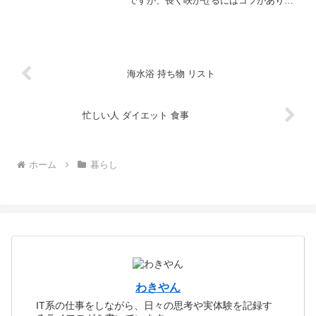
ですが、長く咲かせるにはコツがありま
す。失敗しない置き場所や水やりの基
本、満開にするための手入れなど、トレ
ニアの育て方のポイントを分かりやすく
まとめました。
海水浴 持ち物 リスト
忙しい人 ダイエット 食事
ホーム
暮らし
わきやん
IT系の仕事をしながら、日々の思考や実体験を記録す