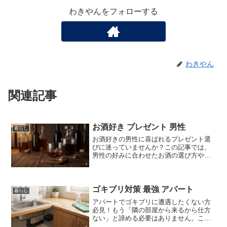
わきやんをフォローする
わきやん
関連記事
お酒好き プレゼント 男性
暮らし
お酒好きの男性に喜ばれるプレゼント選
びに迷っていませんか？この記事では、
男性の好みに合わせたお酒の選び方や、
晩酌を格上げする便利グッズなど、プレ
ゼントに最適なアイテムを厳選してご紹
介します。初心者の方でも失敗しないた
めのマナーも解説。相手にぴったりのギ
ゴキブリ対策 最強 アパート
暮らし
フトが必ず見つかります。
アパートでゴキブリに遭遇したくない方
必見！もう「隣の部屋から来るから仕方
ない」と諦める必要はありません。この
記事では、初心者でも今日からできる最