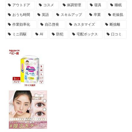
アウトドア
コスメ
体調管理
寝具
睡眠
おうち時間
英語
スキルアップ
卒業
乾燥肌
作業効率化
自己啓発
カスタマイズ
断捨離
ミニ四駆
AI
防犯
宅配ボックス
口コミ