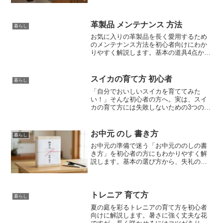
強の対策を3ステップで徹底解説。侵入経
路の遮断からおすすめアイテムまで、安
心な暮らしを守る方法を紹介します。
革製品 メンテナンス 方法
暮らし
お気に入りの革製品を長く愛用するため
のメンテナンス方法を初心者向けにわか
りやすく解説します。基本の道具4点か
ら、失敗しないための4ステップ、日々の
保管のコツまで網羅。正しいお手入れを
マスターして、大切な革製品を自分だけ
スイカの育て方 初心者
暮らし
の味わい深い一生モノに育てましょう。
「自分でおいしいスイカを育ててみた
い！」そんな初心者の方へ。実は、スイ
カの育て方には失敗しないための3つの重
要なコツがあります。この記事では、プ
ランターでも甘い実を収穫できるスイカ
の育て方を、初心者向けにステップバイ
お中元 のし 書き方
暮らし
ステップで分かりやすく解説します。今
お中元の準備で迷う「お中元ののしの書
年の夏は自家製スイカに挑戦してみませ
き方」を初心者の方にもわかりやすく解
んか？
説します。基本の選び方から、失礼のな
い名入れの作法、配送と持参の使い分け
まで、この記事を読めばお中元ののしの
書き方に自信が持てます。感謝が伝わる
正しいマナーを今すぐチェックしましょ
トレニア 育て方
暮らし
う。
夏の庭を彩るトレニアの育て方を初心者
向けに解説します。暑さに強く丈夫な花