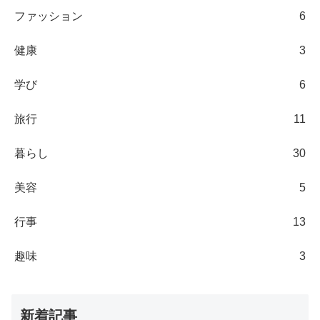
ファッション
6
健康
3
学び
6
旅行
11
暮らし
30
美容
5
行事
13
趣味
3
新着記事