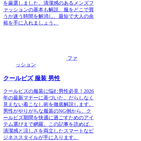
を厳選しました。清潔感のあるメンズフ
ァッションの基本も解説。服をどこで買
うか迷う時間を解消し、最短で大人の余
裕を手に入れましょう。
ファ
ッション
クールビズ 服装 男性
クールビズの服装に悩む男性必見！2026
年の最新マナーに基づいた、だらしなく
見えない着こなし術を徹底解説します。
男性がやりがちな服装のNG例から、ク
ールビズ期間を快適に過ごすためのアイ
テム選びまで網羅。この記事を読めば、
清潔感と涼しさを両立したスマートなビ
ジネススタイルが手に入ります。