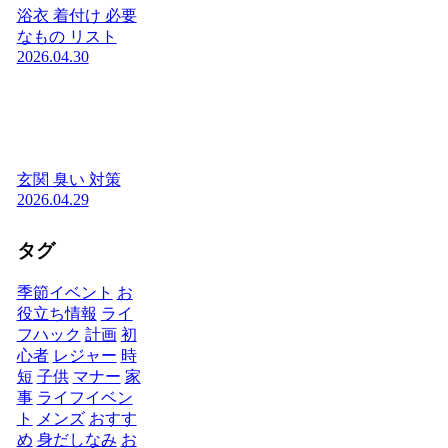
浴衣 着付け 必要
なもの リスト
2026.04.30
玄関 臭い 対策
2026.04.29
タグ
季節イベント
お
役立ち情報
ライ
フハック
計画
初
心者
レジャー
時
短
子供
マナー
家
事
ライフイベン
ト
メンズ
おすす
め
身だしなみ
お