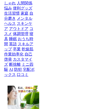
しゃれ
人間関係
悩み
便利グッズ
生活習慣
家庭
自
分磨き
メンタル
ヘルス
スキンケ
ア
アウトドア
コ
スメ
体調管理
寝
具
睡眠
おうち時
間
英語
スキルア
ップ
卒業
乾燥肌
作業効率化
自己
啓発
カスタマイ
ズ
断捨離
ミニ四
駆
AI
防犯
宅配ボ
ックス
口コミ