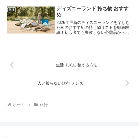
のリストをチェックして、家族や友人と
最高の休日を過ごしましょう！
ディズニーランド 持ち物 おすす
旅行
め
2026年最新のディズニーランドを楽しむ
ためのおすすめの持ち物リストを徹底解
説！初心者でも失敗しない必需品から、
パレード待ちに役立つ便利グッズ、季節
別の対策まで網羅しました。この記事で
持ち物をチェックして、ディズニーラン
ドでの魔法の時間を全力で楽しみましょ
う。
生活リズム 整える方法
人と被らない財布 メンズ
ホーム
旅行