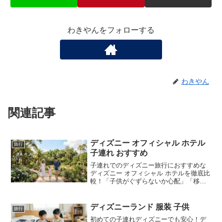
わきやんをフォローする
わきやん
関連記事
ディズニー オフィシャル ホテル
旅行
子連れ おすすめ
子連れでのディズニー旅行におすすめな
ディズニー オフィシャル ホテルを徹底比
較！「子供がぐずらないか心配」「移動
を楽にしたい」というパパ・ママのため
に、子連れ目線で選ぶメリットや失敗し
ないホテル選びのポイントを分かりやす
ディズニーランド 服装 子供
旅行
く解説します。ディズニー オフィシャル
初めての子連れディズニーでも安心！デ
ホテル選びで迷っている方は必見です。