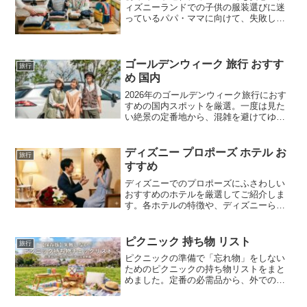
ィズニーランドでの子供の服装選びに迷
っているパパ・ママに向けて、失敗しな
いための3大鉄則と季節別のポイントを分
かりやすく解説します。ディズニーラン
ド特有の海風や寒暖差に対応できる子供
の服装を準備して、1日中家族みんなで笑
ゴールデンウィーク 旅行 おすす
旅行
顔で過ごしましょう。
め 国内
2026年のゴールデンウィーク旅行におす
すめの国内スポットを厳選。一度は見た
い絶景の定番地から、混雑を避けてゆっ
くり過ごせる穴場、パパ・ママも安心の
子連れ向けエリアまでタイプ別に詳しく
解説します。あなたにぴったりの旅先が
ディズニー プロポーズ ホテル お
旅行
きっと見つかります。
すすめ
ディズニーでのプロポーズにふさわしい
おすすめのホテルを厳選してご紹介しま
す。各ホテルの特徴や、ディズニーらし
い最高の瞬間を演出するための「お部屋
選びの条件」など、初心者の方でも失敗
しないプロポーズの計画術を分かりやす
ピクニック 持ち物 リスト
旅行
く解説。一生に一度の記念日を最高の思
ピクニックの準備で「忘れ物」をしない
い出にするためのヒントが満載です。
ためのピクニックの持ち物リストをまと
めました。定番の必需品から、外での食
事が楽しくなる便利な持ち物、子供連れ
や季節別のアイテムまで網羅。この記事