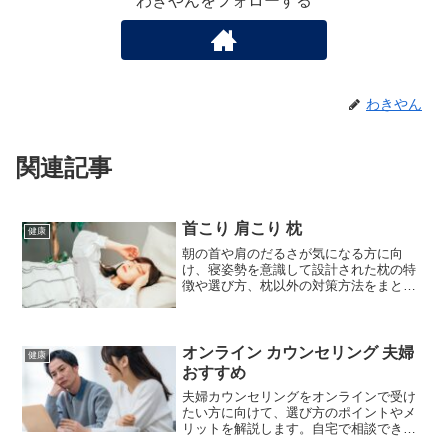
わきやんをフォローする
わきやん
関連記事
首こり 肩こり 枕
健康
朝の首や肩のだるさが気になる方に向
け、寝姿勢を意識して設計された枕の特
徴や選び方、枕以外の対策方法をまとめ
ました。快適さの感じ方には個人差があ
りますが、寝心地の参考としてご覧くだ
さい。
オンライン カウンセリング 夫婦
健康
おすすめ
夫婦カウンセリングをオンラインで受け
たい方に向けて、選び方のポイントやメ
リットを解説します。自宅で相談できる
おすすめのオンラインカウンセリングサ