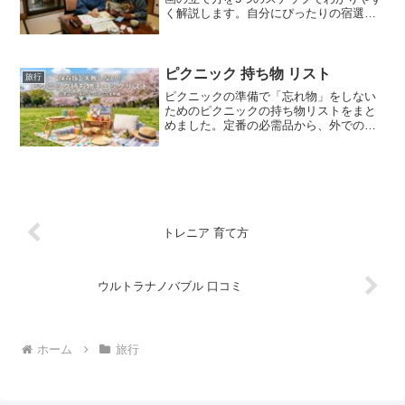
く解説します。自分にぴったりの宿選び
のコツから、予算の決め方、当日の持ち
物まで、理想の温泉旅行を実現するため
の計画のポイントをまとめました。この
記事を参考に、最高のリラックスタイム
ピクニック 持ち物 リスト
旅行
をプロデュースしましょう。
ピクニックの準備で「忘れ物」をしない
ためのピクニックの持ち物リストをまと
めました。定番の必需品から、外での食
事が楽しくなる便利な持ち物、子供連れ
や季節別のアイテムまで網羅。この記事
のリストをチェックして、家族や友人と
最高の休日を過ごしましょう！
トレニア 育て方
ウルトラナノバブル 口コミ
ホーム
旅行