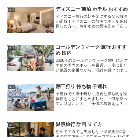
選びの条件」など、初心者の方でも失敗
しないプロポーズの計画術を分かりやす
ディズニー 前泊 ホテル おすすめ
旅行
く解説。一生に一度の記念日を最高の思
ディズニー旅行の朝を楽にするなら前泊
い出にするためのヒントが満載です。
が正解！ディズニーの前泊でホテルをお
探しの方へ、おすすめの宿泊先を「安
さ・近さ・タイパ」の目的別に厳選しま
した。公式ホテルの特典や駅直結の利便
性など、ディズニーの前泊にぴったりな
ホテルの魅力を客観的に比較していま
ゴールデンウィーク 旅行 おすす
旅行
す。満室になる前に、おすすめのプラン
め 国内
をチェックして最高のパーク体験を準備
2026年のゴールデンウィーク旅行におす
しましょう。
すめの国内スポットを厳選。一度は見た
い絶景の定番地から、混雑を避けてゆっ
くり過ごせる穴場、パパ・ママも安心の
子連れ向けエリアまでタイプ別に詳しく
解説します。あなたにぴったりの旅先が
潮干狩り 持ち物 子連れ
旅行
きっと見つかります。
子連れでの潮干狩りに必要な持ち物を実
体験をもとにまとめました。「何を持っ
ていけばいい？」「子供の着替えは？」
といった不安を解消！基本セットから、
準備して良かった便利グッズまで紹介し
ます。子連れで潮干狩りを楽しむための
持ち物リストとして、お出かけ前にぜひ
温泉旅行 計画 立て方
旅行
チェックしてください。
初めての方でも失敗しない温泉旅行の計
画の立て方を5つのステップでわかりやす