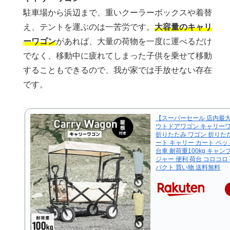
駐車場から浜辺まで、重いクーラーボックスや着替
え、テントを運ぶのは一苦労です。
大容量のキャリ
ーワゴン
があれば、大量の荷物を一度に運べるだけ
でなく、移動中に疲れてしまった子供を乗せて移動
することもできるので、我が家では手放せない存在
です。
【スーパーセール 店内最大8
ウトドアワゴン キャリーワ
折りたたみ ワゴン 折りた
ート キャリー カート ペッ
台車 耐荷重100kg キャン
ジャー 便利 荷台 コロコロ
パクト 買い物 送料無料