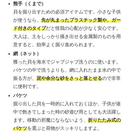
熊手（くまで）
貝を掘り出すための必須アイテムです。小さな子供
が使うなら、
先が丸まったプラスチック製や、ガー
ド付きのタイプ
だと怪我の心配が少なく安心です。
大人は、土をしっかり掻き出せる金属製のものを用
意すると、効率よく掘り進められます。
網（ネット）
獲った貝を海水でジャブジャブ洗うのに使います。
バケツの中で洗うよりも、網に入れたまま水の中で
振る方が、
泥や余分な砂をさっと落とせる
ので非常
に便利です。
バケツ
掘り出した貝を一時的に入れておくほか、子供が途
中で飽きてしまった時の砂遊び用としても大活躍し
ます。移動の邪魔にならないよう、
折りたたみ式の
バケツ
を選ぶと荷物がスッキリしますよ。