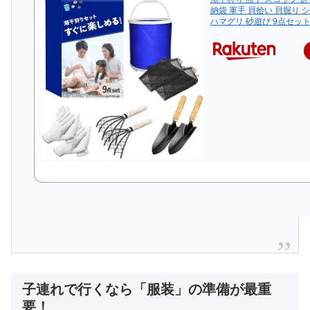
納袋 軍手 貝拾い 貝掘り 
ハマグリ 砂遊び 9点セット 
子連れで行くなら「服装」の準備が最重
要！