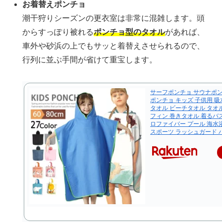
お着替えポンチョ
潮干狩りシーズンの更衣室は非常に混雑します。頭
からすっぽり被れる
ポンチョ型のタオル
があれば、
車外や砂浜の上でもサッと着替えさせられるので、
行列に並ぶ手間が省けて重宝します。
サーフポンチョ サウナポン
ポンチョ キッズ 子供用 
タオル ビーチタオル タオ
フィン 巻きタオル 着るバ
ロファイバー プール 海水
スポーツ ラッシュガード 