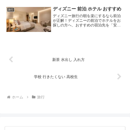
子連れ向けエリアまでタイプ別に詳しく
解説します。あなたにぴったりの旅先が
ディズニー 前泊 ホテル おすすめ
旅行
きっと見つかります。
ディズニー旅行の朝を楽にするなら前泊
が正解！ディズニーの前泊でホテルをお
探しの方へ、おすすめの宿泊先を「安
さ・近さ・タイパ」の目的別に厳選しま
した。公式ホテルの特典や駅直結の利便
性など、ディズニーの前泊にぴったりな
ホテルの魅力を客観的に比較していま
す。満室になる前に、おすすめのプラン
をチェックして最高のパーク体験を準備
しましょう。
新茶 水出し 入れ方
学校 行きたくない 高校生
ホーム
旅行