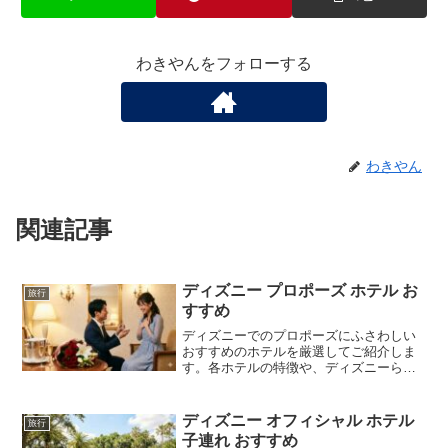
わきやんをフォローする
わきやん
関連記事
ディズニー プロポーズ ホテル お
旅行
すすめ
ディズニーでのプロポーズにふさわしい
おすすめのホテルを厳選してご紹介しま
す。各ホテルの特徴や、ディズニーらし
い最高の瞬間を演出するための「お部屋
選びの条件」など、初心者の方でも失敗
しないプロポーズの計画術を分かりやす
ディズニー オフィシャル ホテル
旅行
く解説。一生に一度の記念日を最高の思
子連れ おすすめ
い出にするためのヒントが満載です。