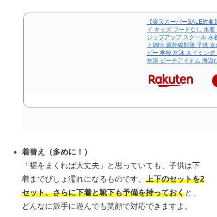
【楽天スーパーSALE対象
ド キッズ フードなし 水
ジップアップ スクール 水着
ト99% 紫外線対策 子供 女
ビー 学校 水泳 スイミング
水浴 ビーチアイテム 海遊
着替え（多めに！）
「裾をまくれば大丈夫」と思っていても、子供は下
着までびしょ濡れになるものです。
上下のセットを2
セット、さらに下着と靴下も予備を持っておく
と、
どんなに派手に遊んでも笑顔で対応できますよ。