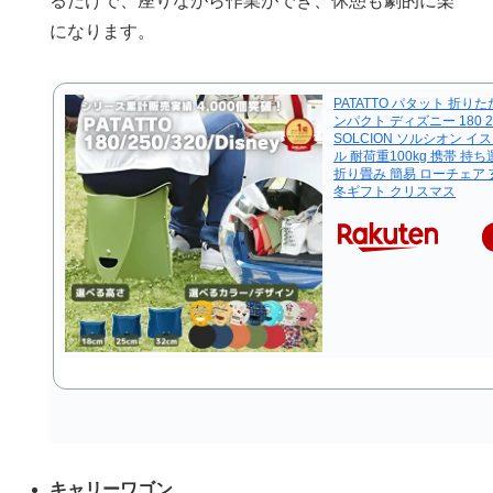
るだけで、座りながら作業ができ、休憩も劇的に楽
になります。
PATATTO パタット 折り
ンパクト ディズニー 180 250
SOLCION ソルシオン イ
ル 耐荷重100kg 携帯 持
折り畳み 簡易 ローチェア
冬ギフト クリスマス
キャリーワゴン