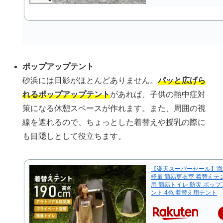
ポップアップテント
砂浜には日影がほとんどありません。
パッと広げら
れるポップアップテント
があれば、子供の熱中症対
策になる休憩スペースが作れます。また、周囲の視
線を遮れるので、ちょっとした着替えや授乳の際に
も目隠しとして役立ちます。
【楽天スーパーセール】海
軽量 簡易更衣室 着替えテ
用 簡易トイレ 防災 ポッ
ント 4色 着替え用テント