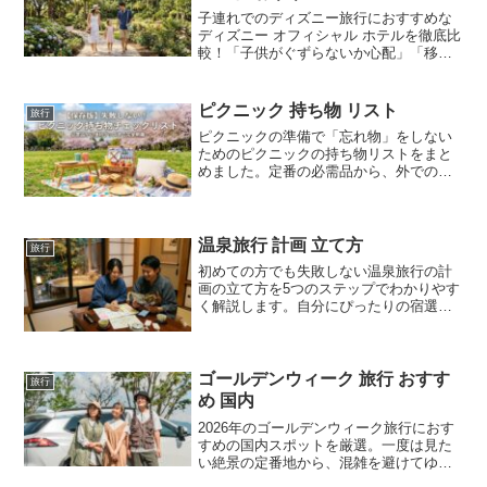
子連れでのディズニー旅行におすすめな
ディズニー オフィシャル ホテルを徹底比
較！「子供がぐずらないか心配」「移動
を楽にしたい」というパパ・ママのため
に、子連れ目線で選ぶメリットや失敗し
ないホテル選びのポイントを分かりやす
ピクニック 持ち物 リスト
旅行
く解説します。ディズニー オフィシャル
ピクニックの準備で「忘れ物」をしない
ホテル選びで迷っている方は必見です。
ためのピクニックの持ち物リストをまと
めました。定番の必需品から、外での食
事が楽しくなる便利な持ち物、子供連れ
や季節別のアイテムまで網羅。この記事
のリストをチェックして、家族や友人と
最高の休日を過ごしましょう！
温泉旅行 計画 立て方
旅行
初めての方でも失敗しない温泉旅行の計
画の立て方を5つのステップでわかりやす
く解説します。自分にぴったりの宿選び
のコツから、予算の決め方、当日の持ち
物まで、理想の温泉旅行を実現するため
の計画のポイントをまとめました。この
記事を参考に、最高のリラックスタイム
ゴールデンウィーク 旅行 おすす
旅行
をプロデュースしましょう。
め 国内
2026年のゴールデンウィーク旅行におす
すめの国内スポットを厳選。一度は見た
い絶景の定番地から、混雑を避けてゆっ
くり過ごせる穴場、パパ・ママも安心の